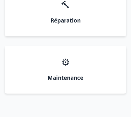
🔨
Réparation
⚙️
Maintenance