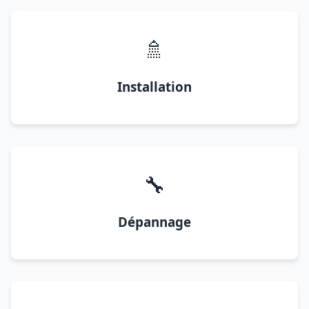
🚿
Installation
🔧
Dépannage