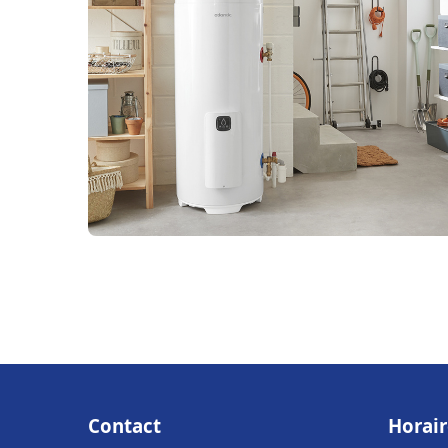
Contact
Horair