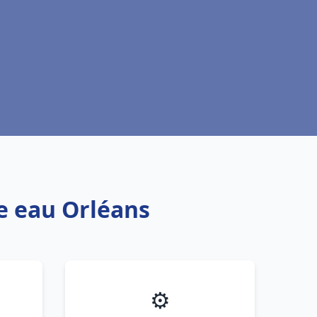
fe eau Orléans
⚙️