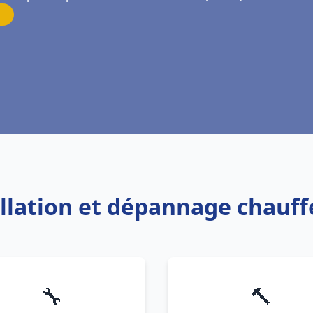
allation et dépannage chauf
🔧
🔨