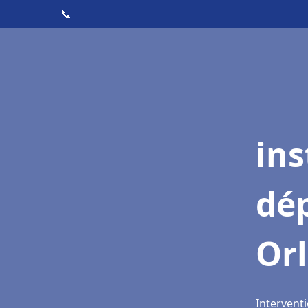
📞
ins
dé
Or
Interventi