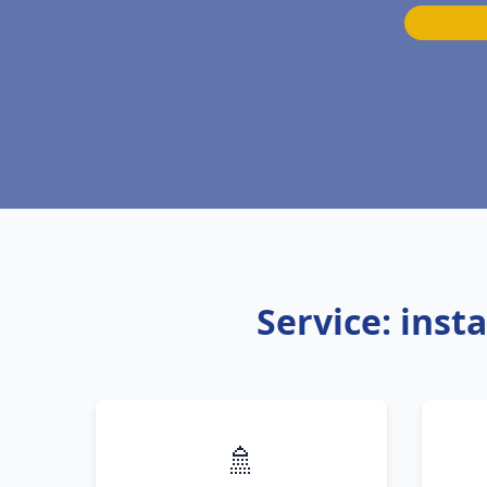
Service: inst
🚿