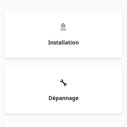
🚿
Installation
🔧
Dépannage