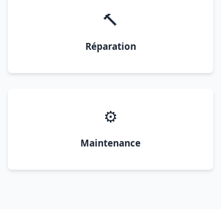
🔨
Réparation
⚙️
Maintenance