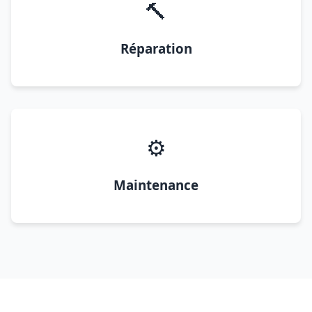
🔨
Réparation
⚙️
Maintenance