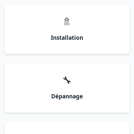
🚿
Installation
🔧
Dépannage