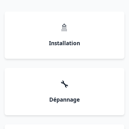
🚿
Installation
🔧
Dépannage