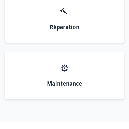
🔨
Réparation
⚙️
Maintenance