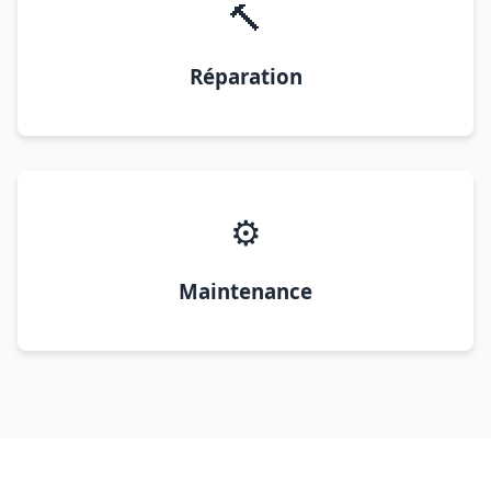
🔨
Réparation
⚙️
Maintenance