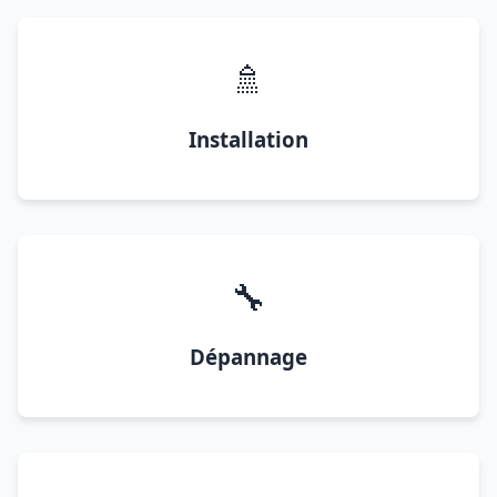
🚿
Installation
🔧
Dépannage