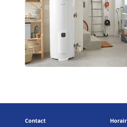
Contact
Horair