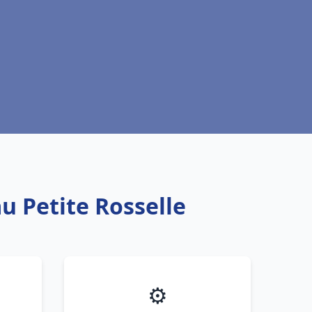
u Petite Rosselle
⚙️