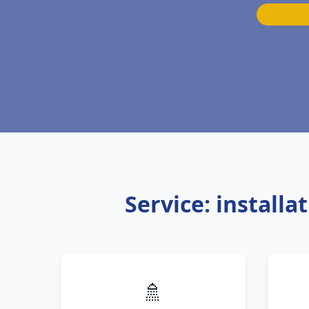
Service: install
🚿