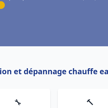
ation et dépannage chauffe ea
🔧
🔨