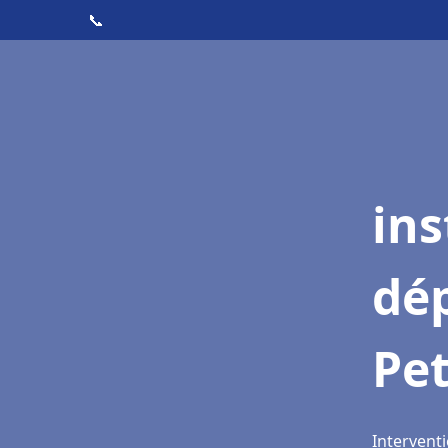
📞
ins
dé
Pet
Interventi