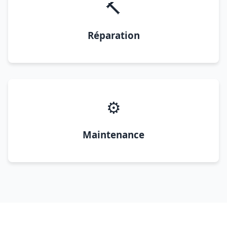
🔨
Réparation
⚙️
Maintenance