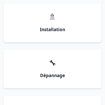
🚿
Installation
🔧
Dépannage