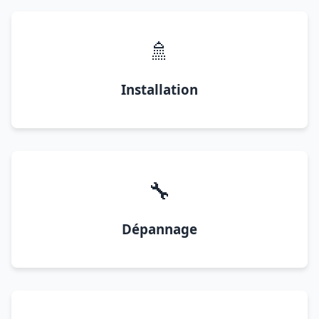
🚿
Installation
🔧
Dépannage