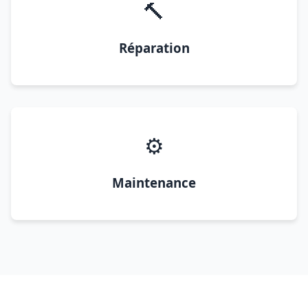
🔨
Réparation
⚙️
Maintenance