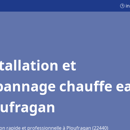
🕒 i
tallation et
pannage chauffe e
oufragan
ion rapide et professionnelle à Ploufragan (22440)