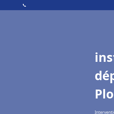
📞
ins
dé
Pl
Intervent