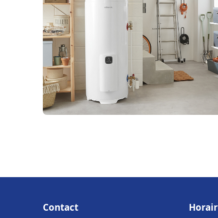
Contact
Horair