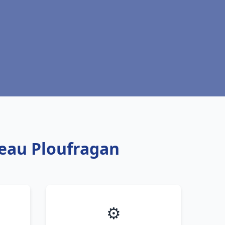
 eau Ploufragan
⚙️