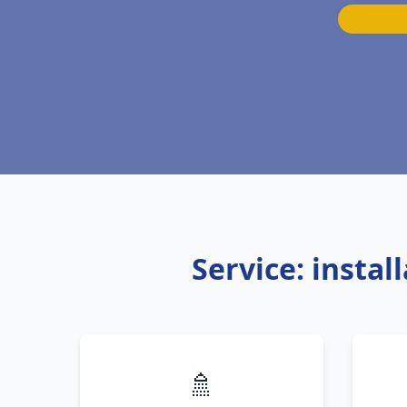
Service: insta
🚿