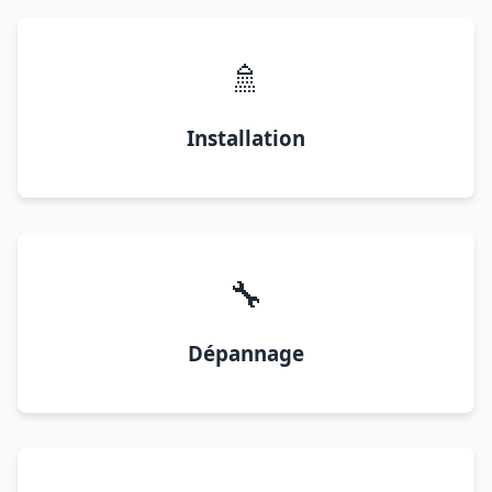
🚿
Installation
🔧
Dépannage