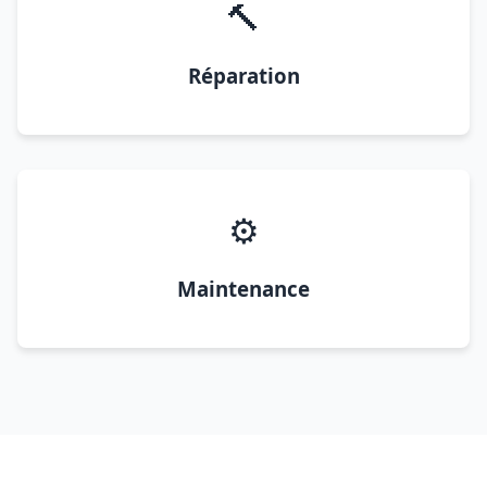
🔨
Réparation
⚙️
Maintenance