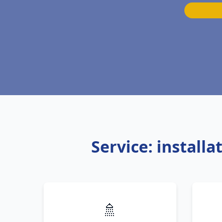
Service: instal
🚿