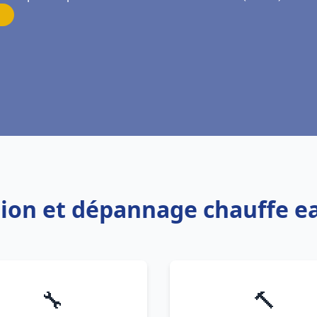
lation et dépannage chauffe 
🔧
🔨