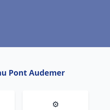
eau Pont Audemer
⚙️