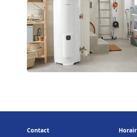
Contact
Horair