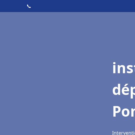
📞
ins
dé
Po
Intervent