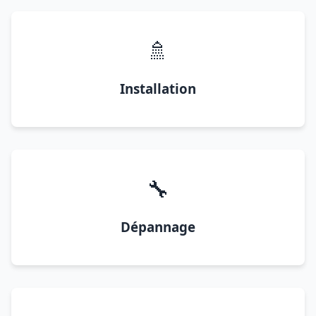
🚿
Installation
🔧
Dépannage