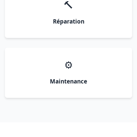
🔨
Réparation
⚙️
Maintenance