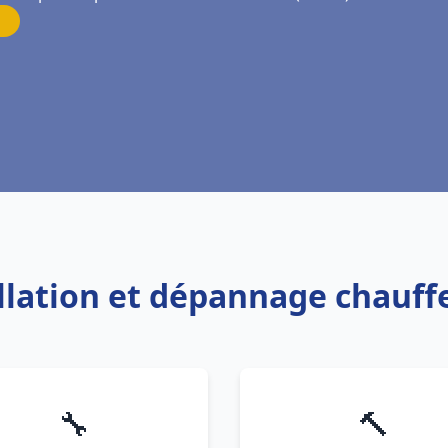
allation et dépannage chauf
🔧
🔨