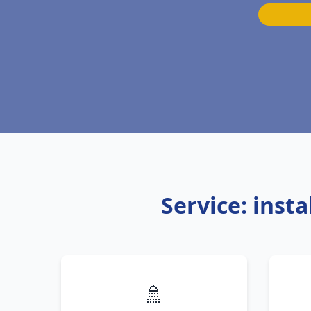
Service: inst
🚿