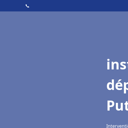
📞
ins
dé
Pu
Intervent