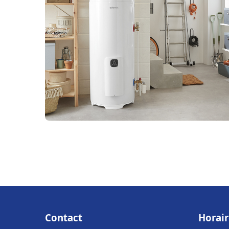
Contact
Horair