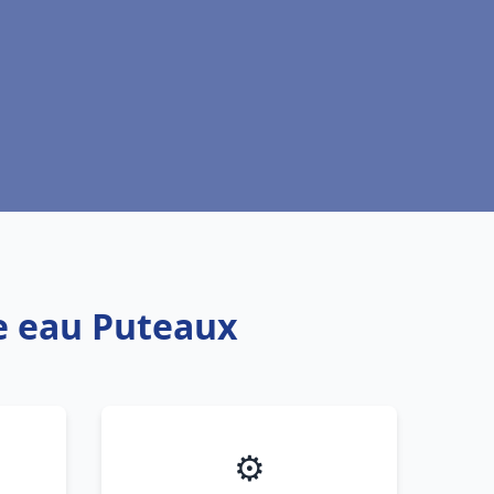
fe eau Puteaux
⚙️