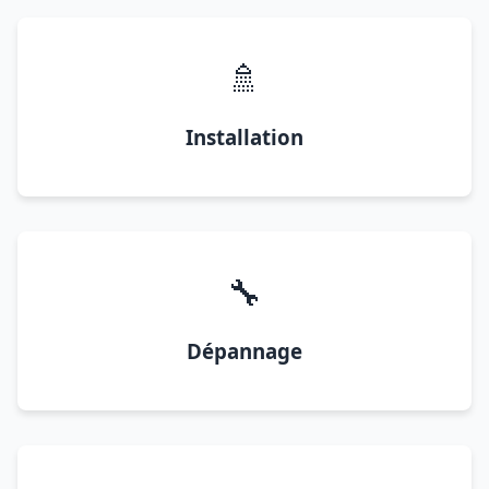
🚿
Installation
🔧
Dépannage