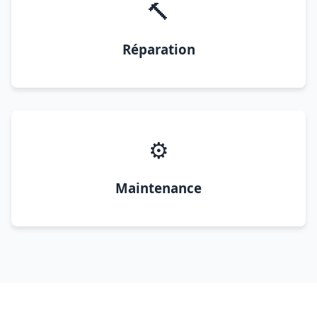
🔨
Réparation
⚙️
Maintenance