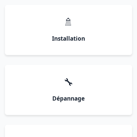
🚿
Installation
🔧
Dépannage