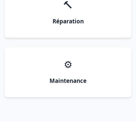
🔨
Réparation
⚙️
Maintenance