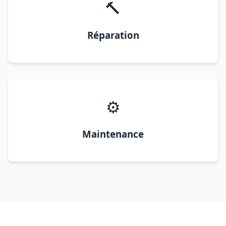
🔨
Réparation
⚙️
Maintenance