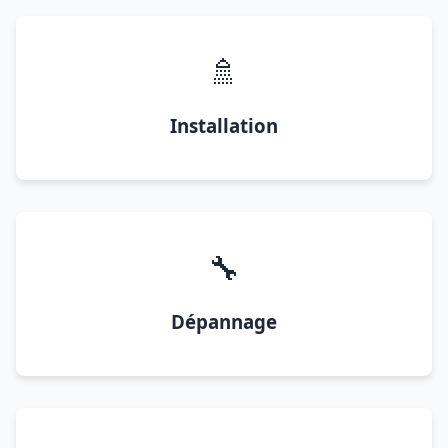
🚿
Installation
🔧
Dépannage