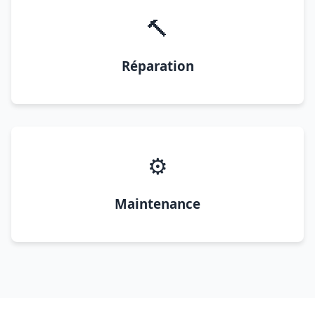
🔨
Réparation
⚙️
Maintenance