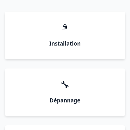
🚿
Installation
🔧
Dépannage