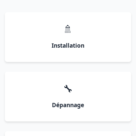
🚿
Installation
🔧
Dépannage