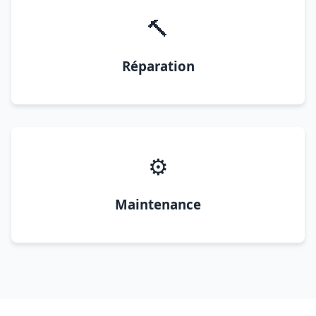
🔨
Réparation
⚙️
Maintenance