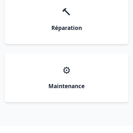
🔨
Réparation
⚙️
Maintenance