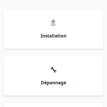
🚿
Installation
🔧
Dépannage