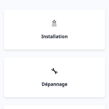
🚿
Installation
🔧
Dépannage