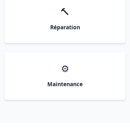
🔨
Réparation
⚙️
Maintenance