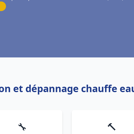
tion et dépannage chauffe ea
🔧
🔨