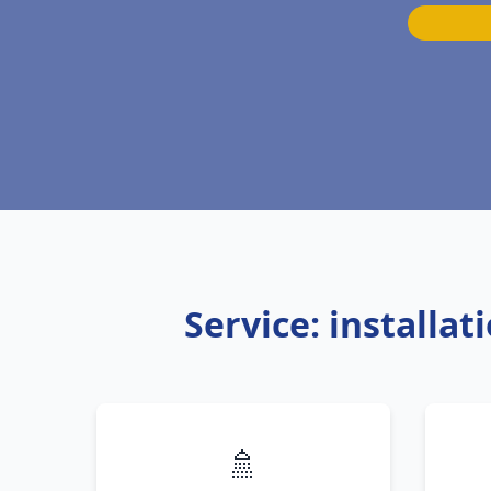
Service: installa
🚿