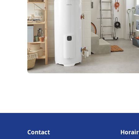
Contact
Horair