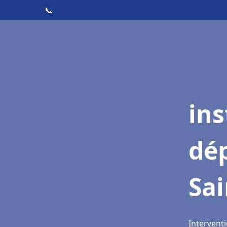
📞
ins
dé
Sai
Interventi