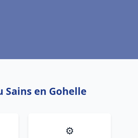
u Sains en Gohelle
⚙️