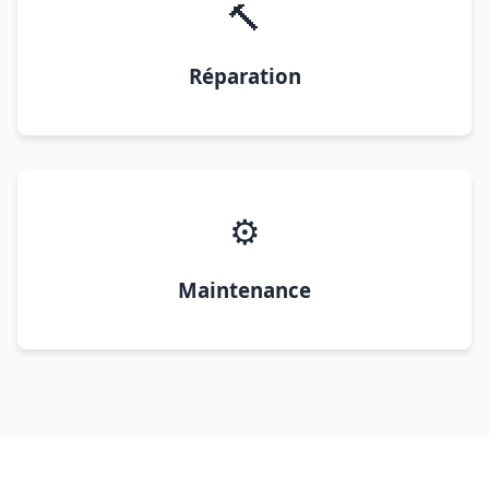
🔨
Réparation
⚙️
Maintenance