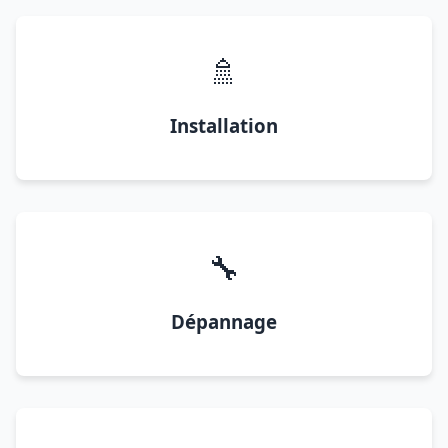
🚿
Installation
🔧
Dépannage