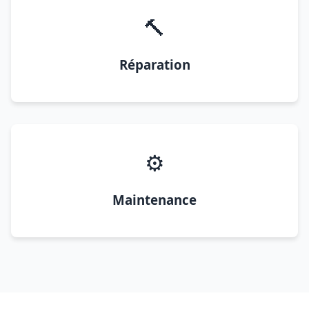
🔨
Réparation
⚙️
Maintenance