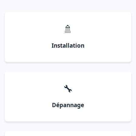
🚿
Installation
🔧
Dépannage