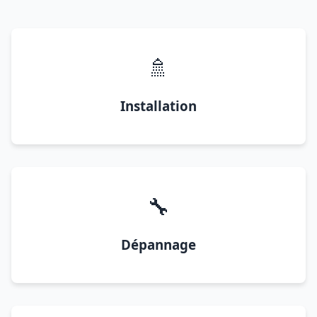
🚿
Installation
🔧
Dépannage