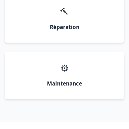
🔨
Réparation
⚙️
Maintenance