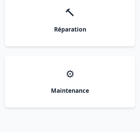
🔨
Réparation
⚙️
Maintenance