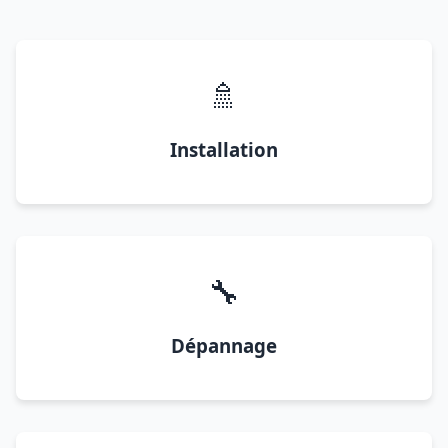
🚿
Installation
🔧
Dépannage