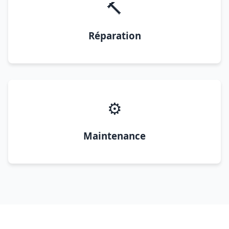
🔨
Réparation
⚙️
Maintenance