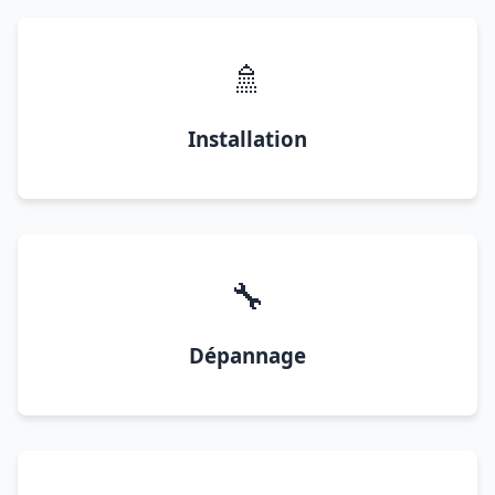
🚿
Installation
🔧
Dépannage