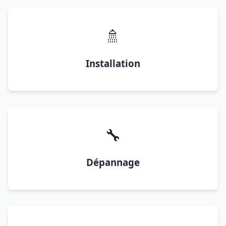
🚿
Installation
🔧
Dépannage