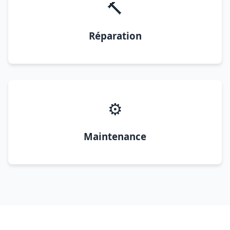
🔨
Réparation
⚙️
Maintenance