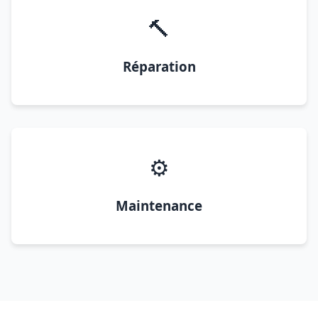
🔨
Réparation
⚙️
Maintenance