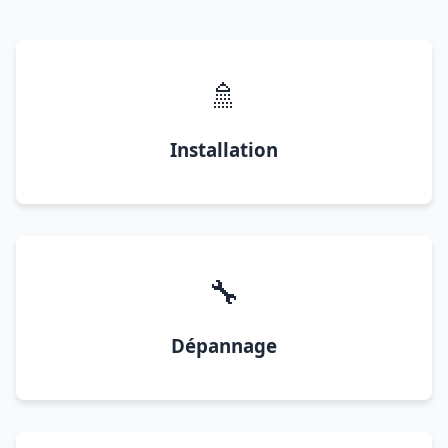
🚿
Installation
🔧
Dépannage