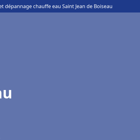
n et dépannage chauffe eau Saint Jean de Boiseau
au
)