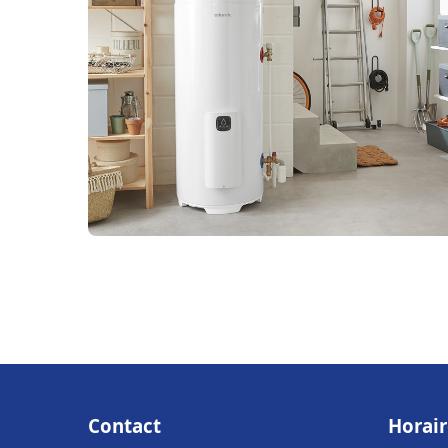
Contact
Horair