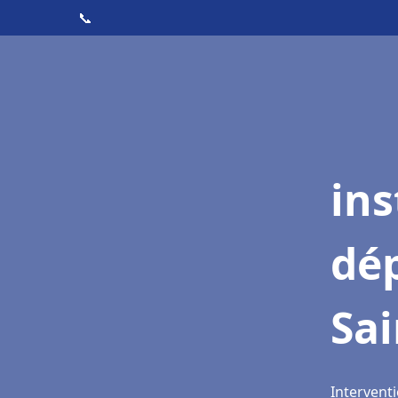
📞
ins
dé
Sai
Interventi