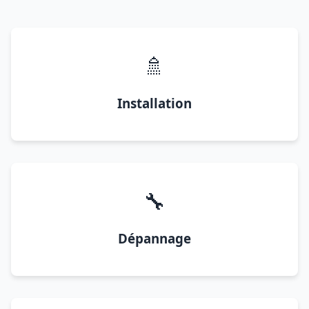
🚿
Installation
🔧
Dépannage