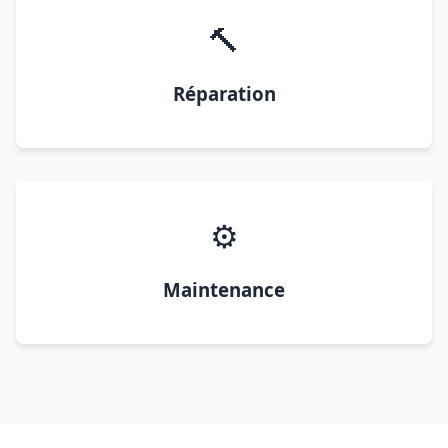
🔨
Réparation
⚙️
Maintenance