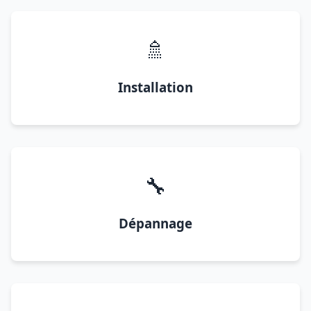
🚿
Installation
🔧
Dépannage