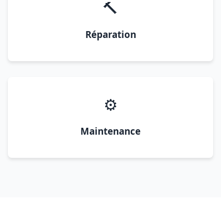
🔨
Réparation
⚙️
Maintenance