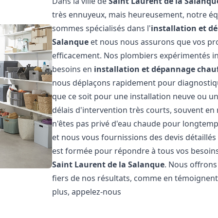
Dans la ville de
Saint Laurent de la Salanqu
très ennuyeux, mais heureusement, notre équ
sommes spécialisés dans l'
installation et 
Salanque
et nous nous assurons que vos pr
efficacement. Nos plombiers expérimentés in
besoins en
installation et dépannage chau
nous déplaçons rapidement pour diagnostique
que ce soit pour une installation neuve ou u
délais d'intervention très courts, souvent e
n'êtes pas privé d'eau chaude pour longtemps
et nous vous fournissions des devis détaillé
est formée pour répondre à tous vos besoin
Saint Laurent de la Salanque
. Nous offron
fiers de nos résultats, comme en témoignent 
plus, appelez-nous