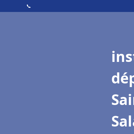
📞
ins
dé
Sai
Sa