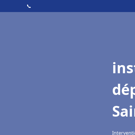
📞
ins
dé
Sai
Interventi