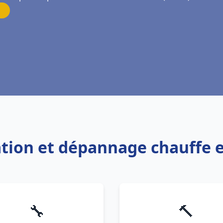
lation et dépannage chauffe 
🔧
🔨