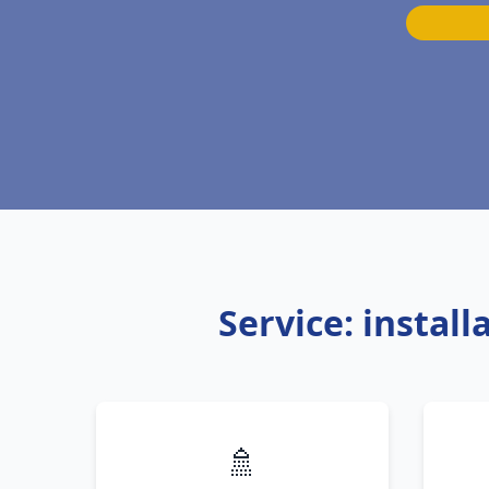
Service: instal
🚿