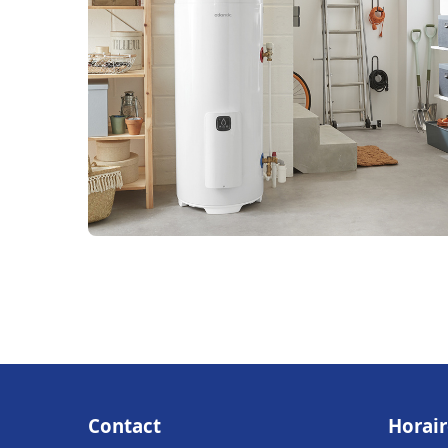
Contact
Horair