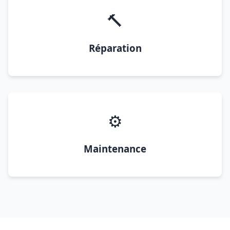
🔨
Réparation
⚙️
Maintenance