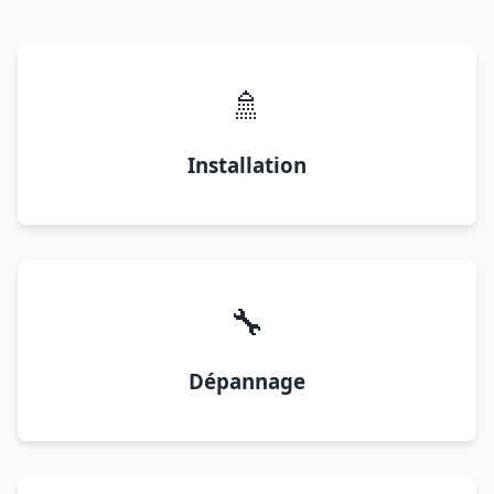
🚿
Installation
🔧
Dépannage