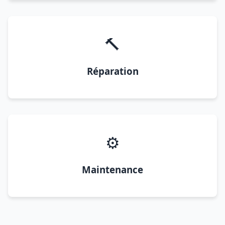
🔨
Réparation
⚙️
Maintenance