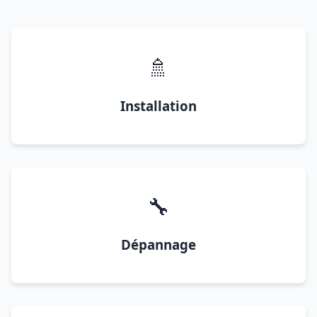
🚿
Installation
🔧
Dépannage