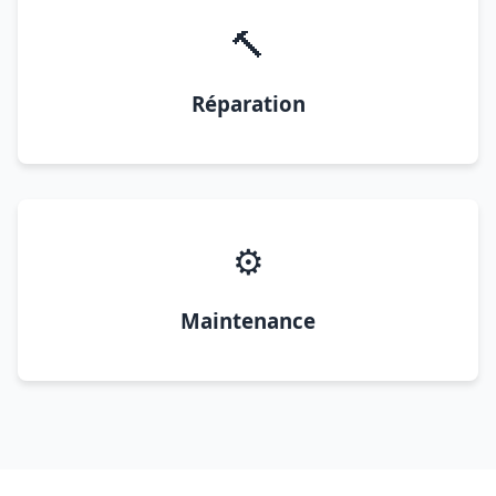
🔨
Réparation
⚙️
Maintenance