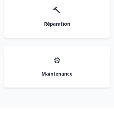
🔨
Réparation
⚙️
Maintenance