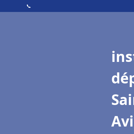
📞
ins
dé
Sai
Av