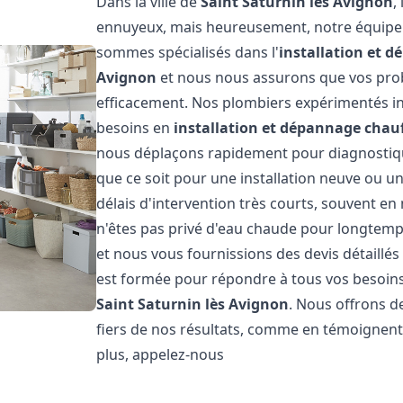
Dans la ville de
Saint Saturnin lès Avignon
,
ennuyeux, mais heureusement, notre équipe d
sommes spécialisés dans l'
installation et 
Avignon
et nous nous assurons que vos pro
efficacement. Nos plombiers expérimentés in
besoins en
installation et dépannage chau
nous déplaçons rapidement pour diagnostique
que ce soit pour une installation neuve ou u
délais d'intervention très courts, souvent e
n'êtes pas privé d'eau chaude pour longtemps
et nous vous fournissions des devis détaillé
est formée pour répondre à tous vos besoin
Saint Saturnin lès Avignon
. Nous offrons d
fiers de nos résultats, comme en témoignent 
plus, appelez-nous