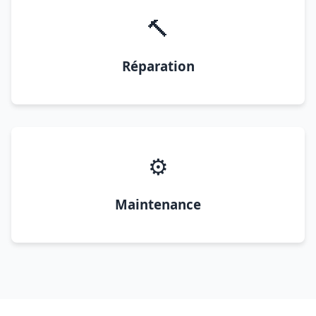
🔨
Réparation
⚙️
Maintenance