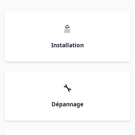
🚿
Installation
🔧
Dépannage