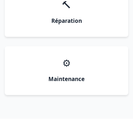
🔨
Réparation
⚙️
Maintenance