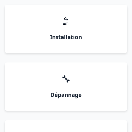
🚿
Installation
🔧
Dépannage