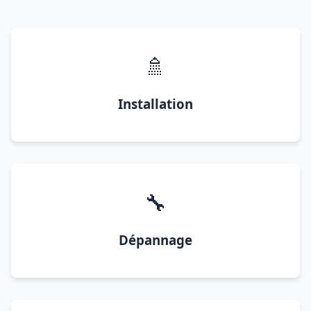
🚿
Installation
🔧
Dépannage