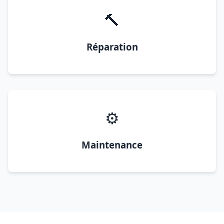
🔨
Réparation
⚙️
Maintenance