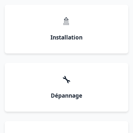
🚿
Installation
🔧
Dépannage