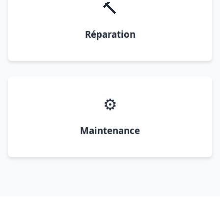
🔨
Réparation
⚙️
Maintenance