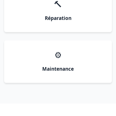
🔨
Réparation
⚙️
Maintenance