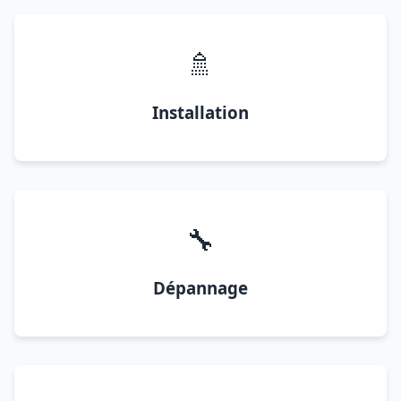
🚿
Installation
🔧
Dépannage