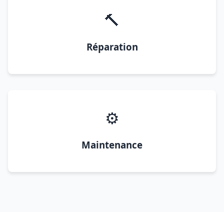
🔨
Réparation
⚙️
Maintenance