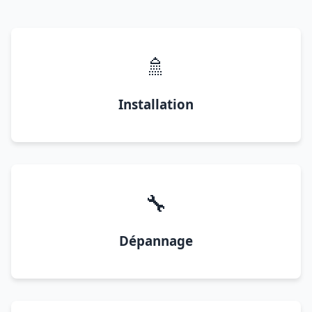
🚿
Installation
🔧
Dépannage