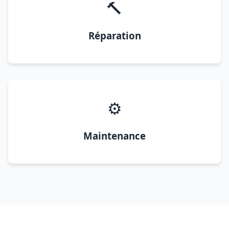
🔨
Réparation
⚙️
Maintenance