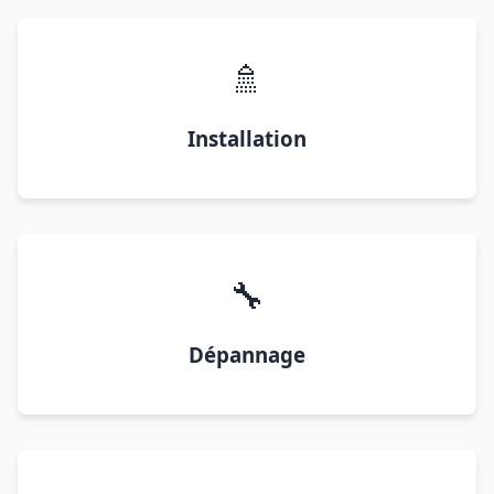
🚿
Installation
🔧
Dépannage