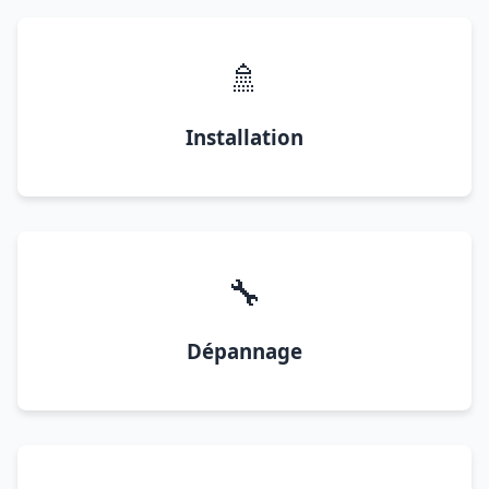
🚿
Installation
🔧
Dépannage