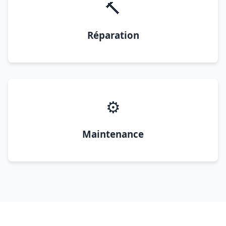
🔨
Réparation
⚙️
Maintenance