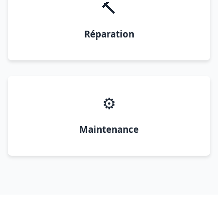
🔨
Réparation
⚙️
Maintenance