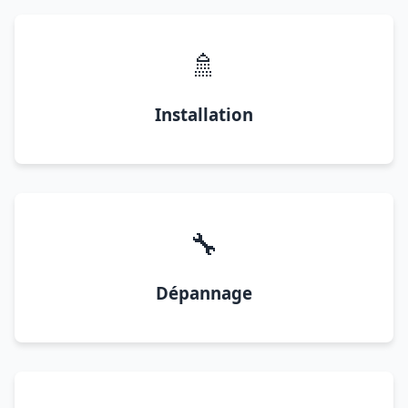
🚿
Installation
🔧
Dépannage