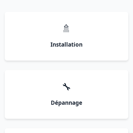
🚿
Installation
🔧
Dépannage