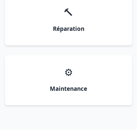
🔨
Réparation
⚙️
Maintenance