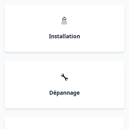
🚿
Installation
🔧
Dépannage