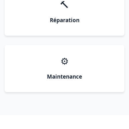
🔨
Réparation
⚙️
Maintenance